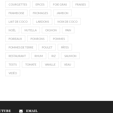
COURGETTES
EPICES
FOIE GRAS
FRAISES
FRAMBOISE
FROMAGES
JAMBON
LAIT DE COCO
LARDONS
NOIX DE COCO
NOËL
NUTELLA
OIGNON
PAIN
POIREAUX
POIVRONS
POMMES
POMMES DE TERRE
POULET
PÂTES
RESTAURANT
RHUM
RIZ
SAUMON
TESTS
TOMATE
VANILLE
VEAU
VIDÉO
UTUBE
EMAIL