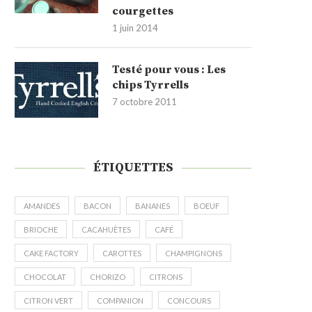
courgettes
1 juin 2014
Testé pour vous : Les
chips Tyrrells
7 octobre 2011
ÉTIQUETTES
AMANDES
BACON
BANANES
BOEUF
BRIOCHE
CACAHUÈTES
CAFÉ
CAKE FACTORY
CAROTTES
CHAMPIGNONS
CHOCOLAT
CHORIZO
CITRONS
CITRON VERT
COMPANION
CONCOURS