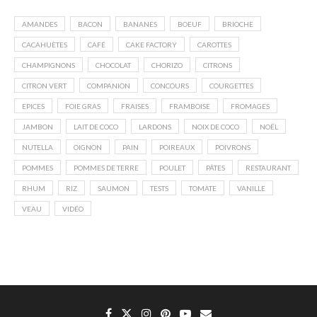
AMANDES
BACON
BANANES
BOEUF
BRIOCHE
CACAHUÈTES
CAFÉ
CAKE FACTORY
CAROTTES
CHAMPIGNONS
CHOCOLAT
CHORIZO
CITRONS
CITRON VERT
COMPANION
CONCOURS
COURGETTES
EPICES
FOIE GRAS
FRAISES
FRAMBOISE
FROMAGES
JAMBON
LAIT DE COCO
LARDONS
NOIX DE COCO
NOËL
NUTELLA
OIGNON
PAIN
POIREAUX
POIVRONS
POMMES
POMMES DE TERRE
POULET
PÂTES
RESTAURANT
RHUM
RIZ
SAUMON
TESTS
TOMATE
VANILLE
VEAU
VIDÉO