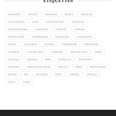
ÉTIQUETTES
AMANDES
BACON
BANANES
BOEUF
BRIOCHE
CACAHUÈTES
CAFÉ
CAKE FACTORY
CAROTTES
CHAMPIGNONS
CHOCOLAT
CHORIZO
CITRONS
CITRON VERT
COMPANION
CONCOURS
COURGETTES
EPICES
FOIE GRAS
FRAISES
FRAMBOISE
FROMAGES
JAMBON
LAIT DE COCO
LARDONS
NOIX DE COCO
NOËL
NUTELLA
OIGNON
PAIN
POIREAUX
POIVRONS
POMMES
POMMES DE TERRE
POULET
PÂTES
RESTAURANT
RHUM
RIZ
SAUMON
TESTS
TOMATE
VANILLE
VEAU
VIDÉO