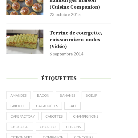
hamburger maison
(Cuisine Companion)
23 octobre 2015
Terrine de courgette,
cuisson micro-ondes
(Vidéo)
6 septembre 2014
ÉTIQUETTES
AMANDES
BACON
BANANES
BOEUF
BRIOCHE
CACAHUÈTES
CAFÉ
CAKE FACTORY
CAROTTES
CHAMPIGNONS
CHOCOLAT
CHORIZO
CITRONS
CITRON VERT
COMPANION
CONCOURS