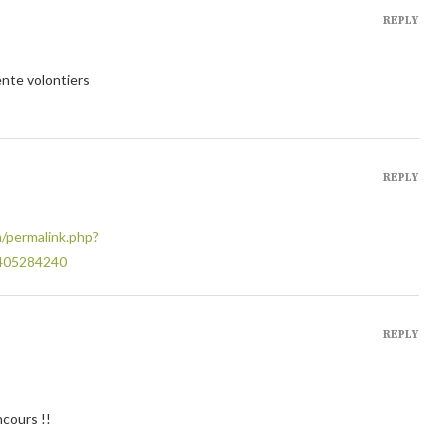
REPLY
ente volontiers
REPLY
/permalink.php?
405284240
REPLY
ncours !!