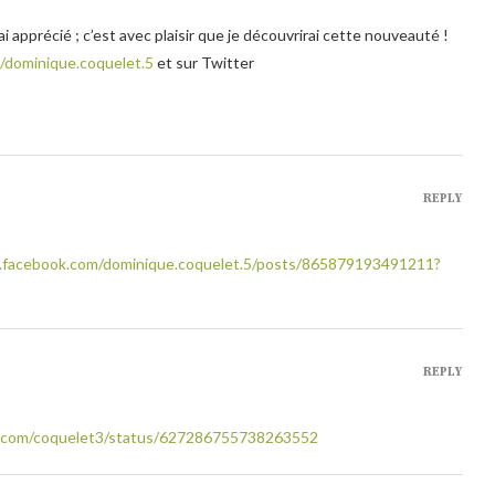
 ai apprécié ; c’est avec plaisir que je découvrirai cette nouveauté !
/dominique.coquelet.5
et sur Twitter
REPLY
.facebook.com/dominique.coquelet.5/posts/865879193491211?
REPLY
er.com/coquelet3/status/627286755738263552