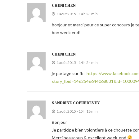
CHENICHEN
1 août 2015 - 14 h 23 min
bonjour et merci pour ce super concours je t
bon week end!
CHENICHEN
1 août 2015 - 14 h 24 min
je partage sur fb :
https://www.facebook.com
story_fbid=1462546644068831&id=100009
SANDRINE COEURDEVEY
1 août 2015 - 15 h 18 min
Bonjour,
Je participe bien volontiers à ce chouette co
Merci beaucoup & excellent week-end