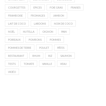
COURGETTES
EPICES
FOIE GRAS
FRAISES
FRAMBOISE
FROMAGES
JAMBON
LAIT DE COCO
LARDONS
NOIX DE COCO
NOËL
NUTELLA
OIGNON
PAIN
POIREAUX
POIVRONS
POMMES
POMMES DE TERRE
POULET
PÂTES
RESTAURANT
RHUM
RIZ
SAUMON
TESTS
TOMATE
VANILLE
VEAU
VIDÉO