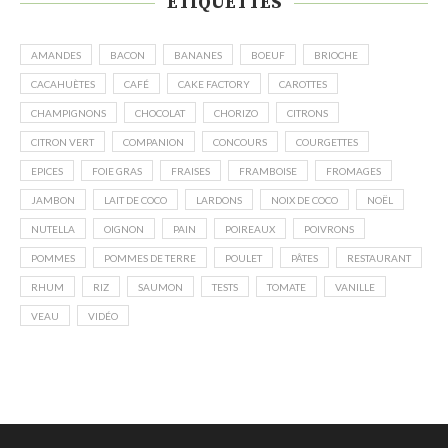
ÉTIQUETTES
AMANDES
BACON
BANANES
BOEUF
BRIOCHE
CACAHUÈTES
CAFÉ
CAKE FACTORY
CAROTTES
CHAMPIGNONS
CHOCOLAT
CHORIZO
CITRONS
CITRON VERT
COMPANION
CONCOURS
COURGETTES
EPICES
FOIE GRAS
FRAISES
FRAMBOISE
FROMAGES
JAMBON
LAIT DE COCO
LARDONS
NOIX DE COCO
NOËL
NUTELLA
OIGNON
PAIN
POIREAUX
POIVRONS
POMMES
POMMES DE TERRE
POULET
PÂTES
RESTAURANT
RHUM
RIZ
SAUMON
TESTS
TOMATE
VANILLE
VEAU
VIDÉO