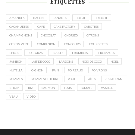
ÉTIQUETTES
AMANDES
BACON
BANANES
BOEUF
BRIOCHE
CACAHUÈTES
CAFÉ
CAKE FACTORY
CAROTTES
CHAMPIGNONS
CHOCOLAT
CHORIZO
CITRONS
CITRON VERT
COMPANION
CONCOURS
COURGETTES
EPICES
FOIE GRAS
FRAISES
FRAMBOISE
FROMAGES
JAMBON
LAIT DE COCO
LARDONS
NOIX DE COCO
NOËL
NUTELLA
OIGNON
PAIN
POIREAUX
POIVRONS
POMMES
POMMES DE TERRE
POULET
PÂTES
RESTAURANT
RHUM
RIZ
SAUMON
TESTS
TOMATE
VANILLE
VEAU
VIDÉO