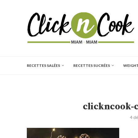
RECETTES SALÉES
RECETTES SUCRÉES
WEIGH
clickncook-
4 d