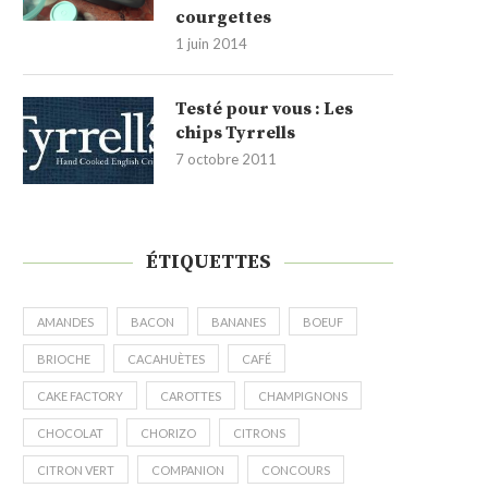
courgettes
1 juin 2014
Testé pour vous : Les
chips Tyrrells
7 octobre 2011
ÉTIQUETTES
AMANDES
BACON
BANANES
BOEUF
BRIOCHE
CACAHUÈTES
CAFÉ
CAKE FACTORY
CAROTTES
CHAMPIGNONS
CHOCOLAT
CHORIZO
CITRONS
CITRON VERT
COMPANION
CONCOURS