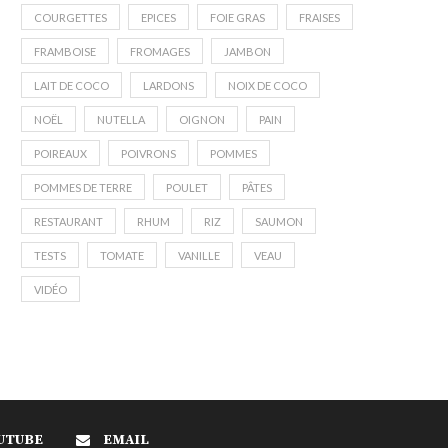
COURGETTES
EPICES
FOIE GRAS
FRAISES
FRAMBOISE
FROMAGES
JAMBON
LAIT DE COCO
LARDONS
NOIX DE COCO
NOËL
NUTELLA
OIGNON
PAIN
POIREAUX
POIVRONS
POMMES
POMMES DE TERRE
POULET
PÂTES
RESTAURANT
RHUM
RIZ
SAUMON
TESTS
TOMATE
VANILLE
VEAU
VIDÉO
UTUBE
EMAIL