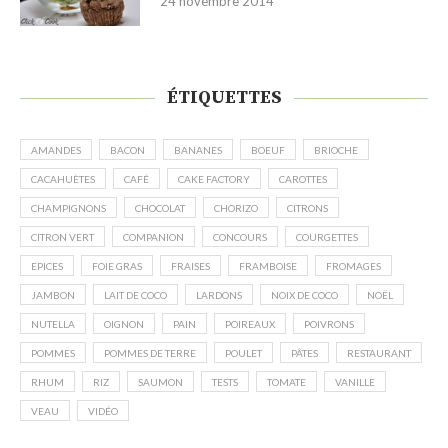
24 novembre 2014
ÉTIQUETTES
AMANDES
BACON
BANANES
BOEUF
BRIOCHE
CACAHUÈTES
CAFÉ
CAKE FACTORY
CAROTTES
CHAMPIGNONS
CHOCOLAT
CHORIZO
CITRONS
CITRON VERT
COMPANION
CONCOURS
COURGETTES
EPICES
FOIE GRAS
FRAISES
FRAMBOISE
FROMAGES
JAMBON
LAIT DE COCO
LARDONS
NOIX DE COCO
NOËL
NUTELLA
OIGNON
PAIN
POIREAUX
POIVRONS
POMMES
POMMES DE TERRE
POULET
PÂTES
RESTAURANT
RHUM
RIZ
SAUMON
TESTS
TOMATE
VANILLE
VEAU
VIDÉO