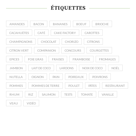
ÉTIQUETTES
AMANDES
BACON
BANANES
BOEUF
BRIOCHE
CACAHUÈTES
CAFÉ
CAKE FACTORY
CAROTTES
CHAMPIGNONS
CHOCOLAT
CHORIZO
CITRONS
CITRON VERT
COMPANION
CONCOURS
COURGETTES
EPICES
FOIE GRAS
FRAISES
FRAMBOISE
FROMAGES
JAMBON
LAIT DE COCO
LARDONS
NOIX DE COCO
NOËL
NUTELLA
OIGNON
PAIN
POIREAUX
POIVRONS
POMMES
POMMES DE TERRE
POULET
PÂTES
RESTAURANT
RHUM
RIZ
SAUMON
TESTS
TOMATE
VANILLE
VEAU
VIDÉO