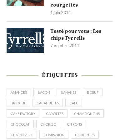
courgettes
1 juin 2014
Testé pour vous : Les
chips Tyrrells
7 octobre 2011
ÉTIQUETTES
AMANDES
BACON
BANANES
BOEUF
BRIOCHE
CACAHUÈTES
CAFÉ
CAKE FACTORY
CAROTTES
CHAMPIGNONS
CHOCOLAT
CHORIZO
CITRONS
CITRON VERT
COMPANION
CONCOURS