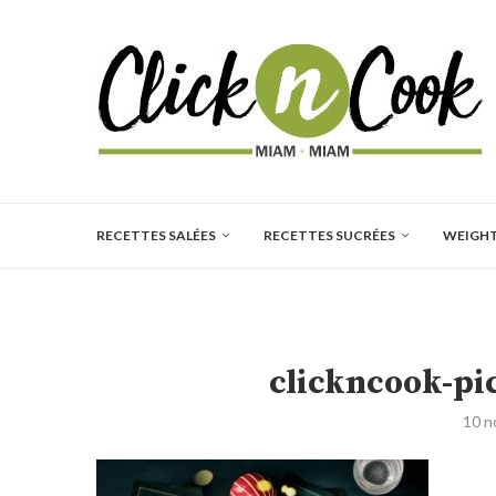
RECETTES SALÉES
RECETTES SUCRÉES
WEIGH
clickncook-pic
10 n