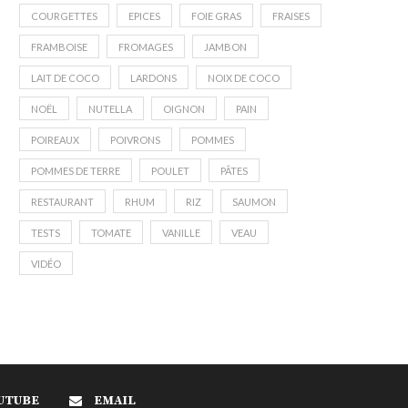
COURGETTES
EPICES
FOIE GRAS
FRAISES
FRAMBOISE
FROMAGES
JAMBON
LAIT DE COCO
LARDONS
NOIX DE COCO
NOËL
NUTELLA
OIGNON
PAIN
POIREAUX
POIVRONS
POMMES
POMMES DE TERRE
POULET
PÂTES
RESTAURANT
RHUM
RIZ
SAUMON
TESTS
TOMATE
VANILLE
VEAU
VIDÉO
UTUBE
EMAIL