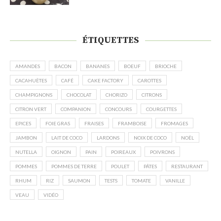
ÉTIQUETTES
AMANDES
BACON
BANANES
BOEUF
BRIOCHE
CACAHUÈTES
CAFÉ
CAKE FACTORY
CAROTTES
CHAMPIGNONS
CHOCOLAT
CHORIZO
CITRONS
CITRON VERT
COMPANION
CONCOURS
COURGETTES
EPICES
FOIE GRAS
FRAISES
FRAMBOISE
FROMAGES
JAMBON
LAIT DE COCO
LARDONS
NOIX DE COCO
NOËL
NUTELLA
OIGNON
PAIN
POIREAUX
POIVRONS
POMMES
POMMES DE TERRE
POULET
PÂTES
RESTAURANT
RHUM
RIZ
SAUMON
TESTS
TOMATE
VANILLE
VEAU
VIDÉO