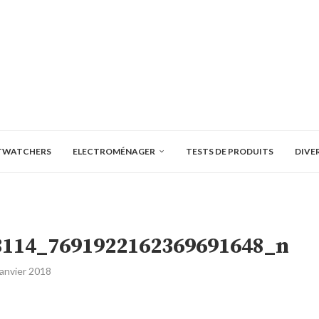
TWATCHERS
ELECTROMÉNAGER
TESTS DE PRODUITS
DIVE
3114_7691922162369691648_n
janvier 2018