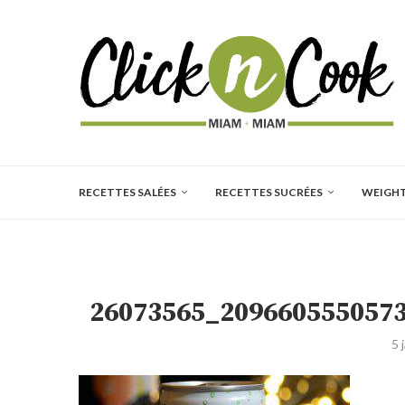
RECETTES SALÉES
RECETTES SUCRÉES
WEIGH
26073565_209660555057
5 