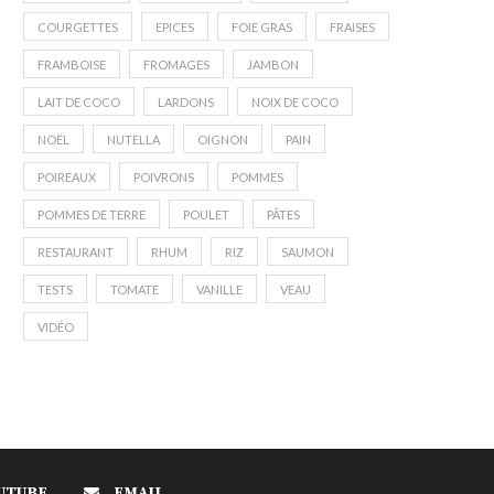
COURGETTES
EPICES
FOIE GRAS
FRAISES
FRAMBOISE
FROMAGES
JAMBON
LAIT DE COCO
LARDONS
NOIX DE COCO
NOËL
NUTELLA
OIGNON
PAIN
POIREAUX
POIVRONS
POMMES
POMMES DE TERRE
POULET
PÂTES
RESTAURANT
RHUM
RIZ
SAUMON
TESTS
TOMATE
VANILLE
VEAU
VIDÉO
UTUBE
EMAIL