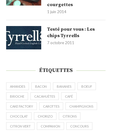
courgettes
1 juin 2014
Testé pour vous : Les
chips Tyrrells
7 octobre 2011
ÉTIQUETTES
AMANDES
BACON
BANANES
BOEUF
BRIOCHE
CACAHUÈTES
CAFÉ
CAKE FACTORY
CAROTTES
CHAMPIGNONS
CHOCOLAT
CHORIZO
CITRONS
CITRON VERT
COMPANION
CONCOURS