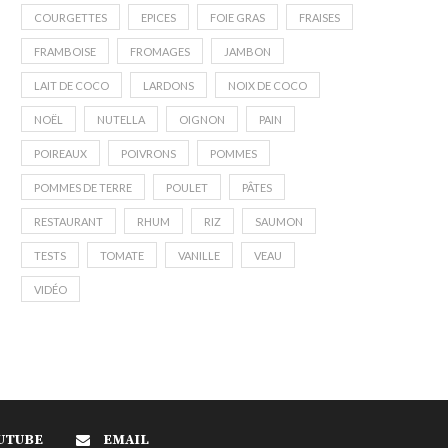
COURGETTES
EPICES
FOIE GRAS
FRAISES
FRAMBOISE
FROMAGES
JAMBON
LAIT DE COCO
LARDONS
NOIX DE COCO
NOËL
NUTELLA
OIGNON
PAIN
POIREAUX
POIVRONS
POMMES
POMMES DE TERRE
POULET
PÂTES
RESTAURANT
RHUM
RIZ
SAUMON
TESTS
TOMATE
VANILLE
VEAU
VIDÉO
UTUBE
EMAIL