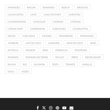
AMANDES
BACON
BANANES
BOEUF
BRIOCHE
CACAHUÈTES
CAFÉ
CAKE FACTORY
CAROTTES
CHAMPIGNONS
CHOCOLAT
CHORIZO
CITRONS
CITRON VERT
COMPANION
CONCOURS
COURGETTES
EPICES
FOIE GRAS
FRAISES
FRAMBOISE
FROMAGES
JAMBON
LAIT DE COCO
LARDONS
NOIX DE COCO
NOËL
NUTELLA
OIGNON
PAIN
POIREAUX
POIVRONS
POMMES
POMMES DE TERRE
POULET
PÂTES
RESTAURANT
RHUM
RIZ
SAUMON
TESTS
TOMATE
VANILLE
VEAU
VIDÉO