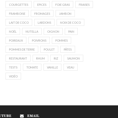
COURGETTES
EPICES
FOIE GRAS
FRAISES
FRAMBOISE
FROMAGES
JAMBON
LAIT DE COCO
LARDONS
NOIX DE COCO
NOËL
NUTELLA
OIGNON
PAIN
POIREAUX
POIVRONS
POMMES
POMMES DE TERRE
POULET
PÂTES
RESTAURANT
RHUM
RIZ
SAUMON
TESTS
TOMATE
VANILLE
VEAU
VIDÉO
UTUBE
EMAIL