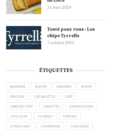
de coco
21 mars 2019
Testé pour vous : Les
chips Tyrrells
7 octobre 2011
ÉTIQUETTES
AMANDES
BACON
BANANES
BOEUF
BRIOCHE
CACAHUÈTES
CAFÉ
CAKE FACTORY
CAROTTES
CHAMPIGNONS
CHOCOLAT
CHORIZO
CITRONS
CITRON VERT
COMPANION
CONCOURS