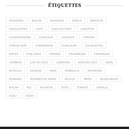
ÉTIQUETTES
AMANDES
BACON
BANANES
BOEUF
BRIOCHE
CACAHUÈTES
CAFÉ
CAKE FACTORY
CAROTTES
CHAMPIGNONS
CHOCOLAT
CHORIZO
CITRONS
CITRON VERT
COMPANION
CONCOURS
COURGETTES
EPICES
FOIE GRAS
FRAISES
FRAMBOISE
FROMAGES
JAMBON
LAIT DE COCO
LARDONS
NOIX DE COCO
NOËL
NUTELLA
OIGNON
PAIN
POIREAUX
POIVRONS
POMMES
POMMES DE TERRE
POULET
PÂTES
RESTAURANT
RHUM
RIZ
SAUMON
TESTS
TOMATE
VANILLE
VEAU
VIDÉO