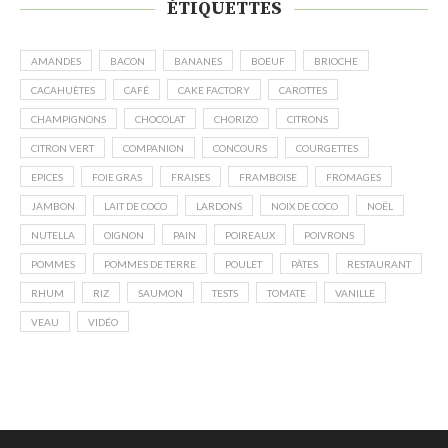
ÉTIQUETTES
AMANDES
BACON
BANANES
BOEUF
BRIOCHE
CACAHUÈTES
CAFÉ
CAKE FACTORY
CAROTTES
CHAMPIGNONS
CHOCOLAT
CHORIZO
CITRONS
CITRON VERT
COMPANION
CONCOURS
COURGETTES
EPICES
FOIE GRAS
FRAISES
FRAMBOISE
FROMAGES
JAMBON
LAIT DE COCO
LARDONS
NOIX DE COCO
NOËL
NUTELLA
OIGNON
PAIN
POIREAUX
POIVRONS
POMMES
POMMES DE TERRE
POULET
PÂTES
RESTAURANT
RHUM
RIZ
SAUMON
TESTS
TOMATE
VANILLE
VEAU
VIDÉO