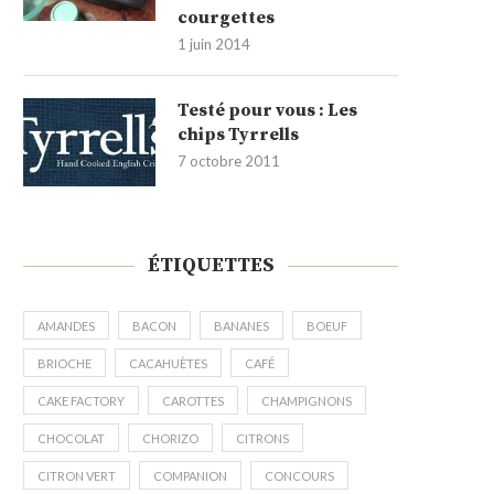
courgettes
1 juin 2014
Testé pour vous : Les
chips Tyrrells
7 octobre 2011
ÉTIQUETTES
AMANDES
BACON
BANANES
BOEUF
BRIOCHE
CACAHUÈTES
CAFÉ
CAKE FACTORY
CAROTTES
CHAMPIGNONS
CHOCOLAT
CHORIZO
CITRONS
CITRON VERT
COMPANION
CONCOURS