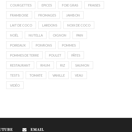
COURGETTES
EPICES
FOIE GRAS
FRAISES
FRAMBOISE
FROMAGES
JAMBON
LAIT DE COCO
LARDONS
NOIX DE COCO
NOËL
NUTELLA
OIGNON
PAIN
POIREAUX
POIVRONS
POMMES
POMMES DE TERRE
POULET
PÂTES
RESTAURANT
RHUM
RIZ
SAUMON
TESTS
TOMATE
VANILLE
VEAU
VIDÉO
UTUBE
EMAIL