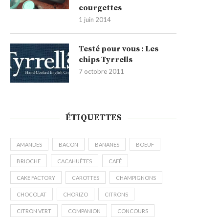
courgettes
1 juin 2014
Testé pour vous : Les
chips Tyrrells
7 octobre 2011
ÉTIQUETTES
AMANDES
BACON
BANANES
BOEUF
BRIOCHE
CACAHUÈTES
CAFÉ
CAKE FACTORY
CAROTTES
CHAMPIGNONS
CHOCOLAT
CHORIZO
CITRONS
CITRON VERT
COMPANION
CONCOURS