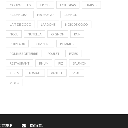
COURGETTES
EPICES
FOIE GRAS
FRAISES
FRAMBOISE
FROMAGES
JAMBON
LAIT DE COCO
LARDONS
NOIX DE COCO
NOËL
NUTELLA
OIGNON
PAIN
POIREAUX
POIVRONS
POMMES
POMMES DE TERRE
POULET
PÂTES
RESTAURANT
RHUM
RIZ
SAUMON
TESTS
TOMATE
VANILLE
VEAU
VIDÉO
UTUBE
EMAIL