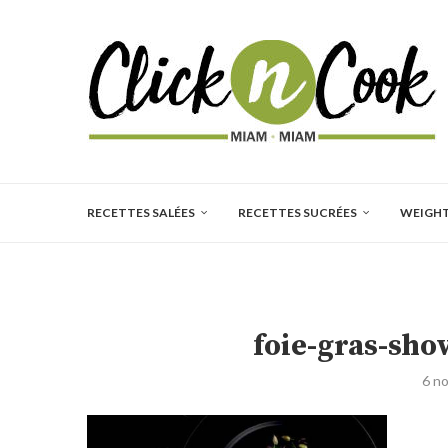
RECETTES SALÉES
RECETTES SUCRÉES
WEIGH
foie-gras-sho
6 n