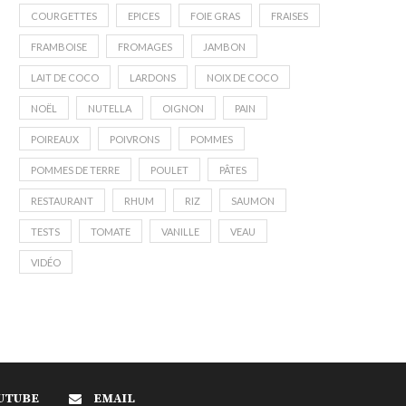
COURGETTES
EPICES
FOIE GRAS
FRAISES
FRAMBOISE
FROMAGES
JAMBON
LAIT DE COCO
LARDONS
NOIX DE COCO
NOËL
NUTELLA
OIGNON
PAIN
POIREAUX
POIVRONS
POMMES
POMMES DE TERRE
POULET
PÂTES
RESTAURANT
RHUM
RIZ
SAUMON
TESTS
TOMATE
VANILLE
VEAU
VIDÉO
UTUBE
EMAIL