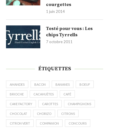
courgettes
1 juin 2014
Testé pour vous : Les
chips Tyrrells
7 octobre 2011
ÉTIQUETTES
AMANDES
BACON
BANANES
BOEUF
BRIOCHE
CACAHUÈTES
CAFÉ
CAKE FACTORY
CAROTTES
CHAMPIGNONS
CHOCOLAT
CHORIZO
CITRONS
CITRON VERT
COMPANION
CONCOURS