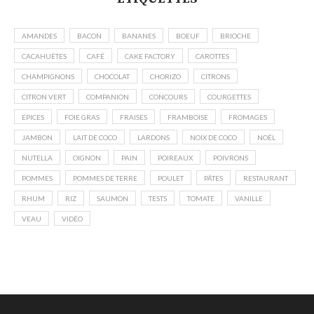
AMANDES
BACON
BANANES
BOEUF
BRIOCHE
CACAHUÈTES
CAFÉ
CAKE FACTORY
CAROTTES
CHAMPIGNONS
CHOCOLAT
CHORIZO
CITRONS
CITRON VERT
COMPANION
CONCOURS
COURGETTES
EPICES
FOIE GRAS
FRAISES
FRAMBOISE
FROMAGES
JAMBON
LAIT DE COCO
LARDONS
NOIX DE COCO
NOËL
NUTELLA
OIGNON
PAIN
POIREAUX
POIVRONS
POMMES
POMMES DE TERRE
POULET
PÂTES
RESTAURANT
RHUM
RIZ
SAUMON
TESTS
TOMATE
VANILLE
VEAU
VIDÉO