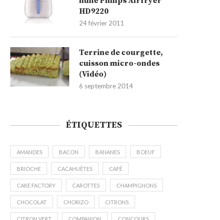
huile Philips Airfryer
HD9220
24 février 2011
Terrine de courgette,
cuisson micro-ondes
(Vidéo)
6 septembre 2014
ÉTIQUETTES
AMANDES
BACON
BANANES
BOEUF
BRIOCHE
CACAHUÈTES
CAFÉ
CAKE FACTORY
CAROTTES
CHAMPIGNONS
CHOCOLAT
CHORIZO
CITRONS
CITRON VERT
COMPANION
CONCOURS