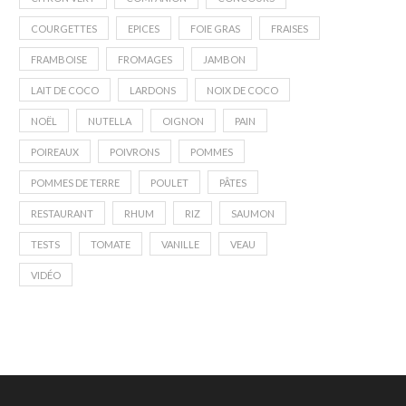
COURGETTES
EPICES
FOIE GRAS
FRAISES
FRAMBOISE
FROMAGES
JAMBON
LAIT DE COCO
LARDONS
NOIX DE COCO
NOËL
NUTELLA
OIGNON
PAIN
POIREAUX
POIVRONS
POMMES
POMMES DE TERRE
POULET
PÂTES
RESTAURANT
RHUM
RIZ
SAUMON
TESTS
TOMATE
VANILLE
VEAU
VIDÉO