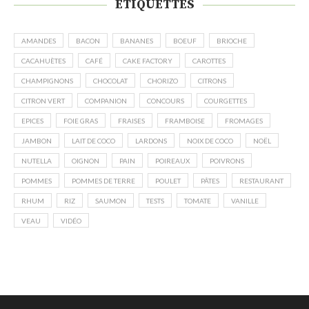
ÉTIQUETTES
AMANDES
BACON
BANANES
BOEUF
BRIOCHE
CACAHUÈTES
CAFÉ
CAKE FACTORY
CAROTTES
CHAMPIGNONS
CHOCOLAT
CHORIZO
CITRONS
CITRON VERT
COMPANION
CONCOURS
COURGETTES
EPICES
FOIE GRAS
FRAISES
FRAMBOISE
FROMAGES
JAMBON
LAIT DE COCO
LARDONS
NOIX DE COCO
NOËL
NUTELLA
OIGNON
PAIN
POIREAUX
POIVRONS
POMMES
POMMES DE TERRE
POULET
PÂTES
RESTAURANT
RHUM
RIZ
SAUMON
TESTS
TOMATE
VANILLE
VEAU
VIDÉO