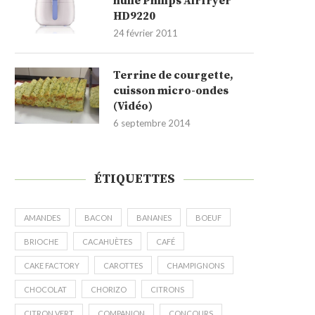
huile Philips Airfryer
HD9220
24 février 2011
Terrine de courgette,
cuisson micro-ondes
(Vidéo)
6 septembre 2014
ÉTIQUETTES
AMANDES
BACON
BANANES
BOEUF
BRIOCHE
CACAHUÈTES
CAFÉ
CAKE FACTORY
CAROTTES
CHAMPIGNONS
CHOCOLAT
CHORIZO
CITRONS
CITRON VERT
COMPANION
CONCOURS