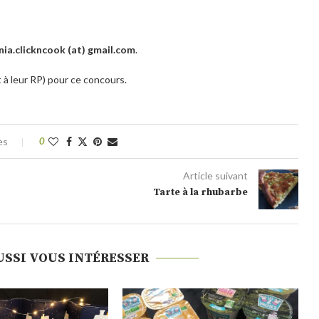
nia.clickncook (at) gmail.com
.
 à leur RP)
pour ce concours.
es
0
Article suivant
Tarte à la rhubarbe
USSI VOUS INTÉRESSER