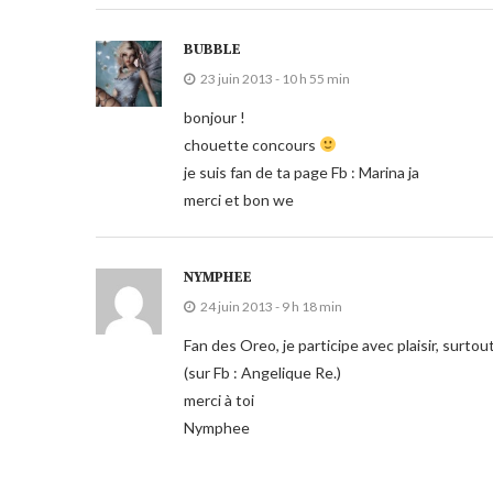
BUBBLE
23 juin 2013 - 10 h 55 min
bonjour !
chouette concours
je suis fan de ta page Fb : Marina ja
merci et bon we
NYMPHEE
24 juin 2013 - 9 h 18 min
Fan des Oreo, je participe avec plaisir, surto
(sur Fb : Angelique Re.)
merci à toi
Nymphee