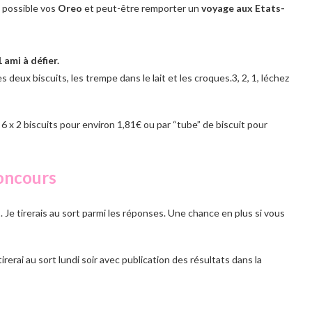
e possible vos
Oreo
et peut-être remporter un
voyage aux Etats-
 ami à défier.
 deux biscuits, les trempe dans le lait et les croques.3, 2, 1, léchez
 x 2 biscuits pour environ 1,81€ ou par “tube” de biscuit pour
oncours
us. Je tirerais au sort parmi les réponses. Une chance en plus si vous
tirerai au sort lundi soir avec publication des résultats dans la