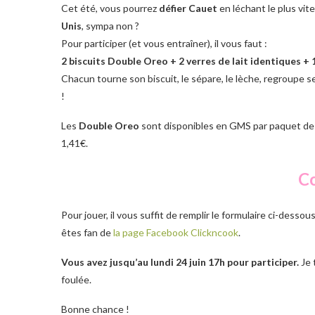
Cet été, vous pourrez
défier Cauet
en léchant le plus vit
Unis
, sympa non ?
Pour participer (et vous entraîner), il vous faut :
2 biscuits Double Oreo + 2 verres de lait identiques + 1
Chacun tourne son biscuit, le sépare, le lèche, regroupe ses
!
Les
Double Oreo
sont disponibles en GMS par paquet de 6
1,41€.
C
Pour jouer, il vous suffit de remplir le formulaire ci-desso
êtes fan de
la page Facebook Clickncook
.
Vous avez jusqu’au lundi 24 juin 17h pour participer.
Je 
foulée.
Bonne chance !