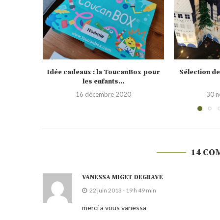
nBox pour
Sélection de calendrier de l’Avent
Testé pour vo
2020
0
30 novembre 2020
19 
14 CO
VANESSA MIGET DEGRAVE
22 juin 2013 - 19 h 49 min
merci a vous vanessa