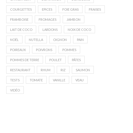
COURGETTES
EPICES
FOIE GRAS
FRAISES
FRAMBOISE
FROMAGES
JAMBON
LAIT DE COCO
LARDONS
NOIX DE COCO
NOËL
NUTELLA
OIGNON
PAIN
POIREAUX
POIVRONS
POMMES
POMMES DE TERRE
POULET
PÂTES
RESTAURANT
RHUM
RIZ
SAUMON
TESTS
TOMATE
VANILLE
VEAU
VIDÉO