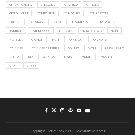
CHAMPIGNONS
CHOCOLAT
CHORIZO
CITRONS
CITRON VERT
COMPANION
CONCOURS
COURGETTES
EPICES
FOIE GRAS
FRAISES
FRAMBOISE
FROMAGES
JAMBON
LAIT DE COCO
LARDONS
NOIX DE COCO
NOËL
NUTELLA
OIGNON
PAIN
POIREAUX
POIVRONS
POMMES
POMMES DE TERRE
POULET
PÂTES
RESTAURANT
RHUM
RIZ
SAUMON
TESTS
TOMATE
VANILLE
VEAU
VIDÉO
Copyright Click n' Cook 2017 - Tous droits réservés