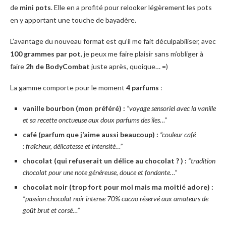
de
mini pots
. Elle en a profité pour relooker légèrement les pots
en y apportant une touche de bayadère.
L’avantage du nouveau format est qu’il me fait déculpabiliser, avec
100 grammes par pot
, je peux me faire plaisir sans m’obliger à
faire
2h de BodyCombat
juste après, quoique… =)
La gamme comporte pour le moment
4 parfums
:
vanille bourbon (mon préféré) :
“voyage sensoriel avec la vanille
et sa recette onctueuse aux doux parfums des îles…”
café (parfum que j’aime aussi beaucoup) :
“couleur café
: fraîcheur, délicatesse et intensité…”
chocolat (qui refuserait un délice au chocolat ? ) :
“tradition
chocolat pour une note généreuse, douce et fondante…”
chocolat noir (trop fort pour moi mais ma moitié adore) :
“passion chocolat noir intense 70% cacao réservé aux amateurs de
goût brut et corsé…”