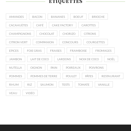
ÉTIQUETTES
AMANDES
BACON
BANANES
BOEUF
BRIOCHE
CACAHUÈTES
CAFÉ
CAKE FACTORY
CAROTTES
CHAMPIGNONS
CHOCOLAT
CHORIZO
CITRONS
CITRON VERT
COMPANION
CONCOURS
COURGETTES
EPICES
FOIE GRAS
FRAISES
FRAMBOISE
FROMAGES
JAMBON
LAIT DE COCO
LARDONS
NOIX DE COCO
NOËL
NUTELLA
OIGNON
PAIN
POIREAUX
POIVRONS
POMMES
POMMES DE TERRE
POULET
PÂTES
RESTAURANT
RHUM
RIZ
SAUMON
TESTS
TOMATE
VANILLE
VEAU
VIDÉO