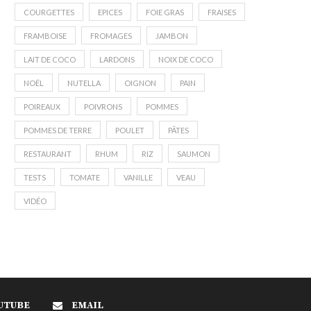
COURGETTES
EPICES
FOIE GRAS
FRAISES
FRAMBOISE
FROMAGES
JAMBON
LAIT DE COCO
LARDONS
NOIX DE COCO
NOËL
NUTELLA
OIGNON
PAIN
POIREAUX
POIVRONS
POMMES
POMMES DE TERRE
POULET
PÂTES
RESTAURANT
RHUM
RIZ
SAUMON
TESTS
TOMATE
VANILLE
VEAU
VIDÉO
UTUBE
EMAIL