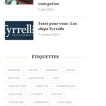
courgettes
1 juin 2014
Testé pour vous : Les
chips Tyrrells
7 octobre 2011
ÉTIQUETTES
AMANDES
BACON
BANANES
BOEUF
BRIOCHE
CACAHUÈTES
CAFÉ
CAKE FACTORY
CAROTTES
CHAMPIGNONS
CHOCOLAT
CHORIZO
CITRONS
CITRON VERT
COMPANION
CONCOURS