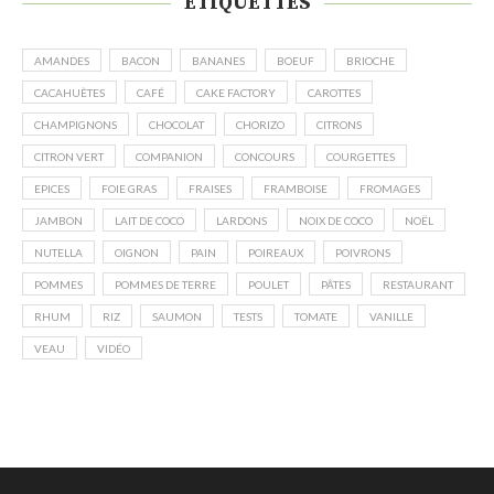
ÉTIQUETTES
AMANDES
BACON
BANANES
BOEUF
BRIOCHE
CACAHUÈTES
CAFÉ
CAKE FACTORY
CAROTTES
CHAMPIGNONS
CHOCOLAT
CHORIZO
CITRONS
CITRON VERT
COMPANION
CONCOURS
COURGETTES
EPICES
FOIE GRAS
FRAISES
FRAMBOISE
FROMAGES
JAMBON
LAIT DE COCO
LARDONS
NOIX DE COCO
NOËL
NUTELLA
OIGNON
PAIN
POIREAUX
POIVRONS
POMMES
POMMES DE TERRE
POULET
PÂTES
RESTAURANT
RHUM
RIZ
SAUMON
TESTS
TOMATE
VANILLE
VEAU
VIDÉO