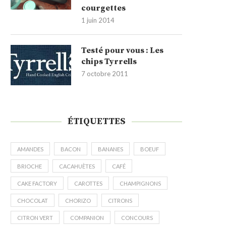
courgettes
1 juin 2014
Testé pour vous : Les
chips Tyrrells
7 octobre 2011
ÉTIQUETTES
AMANDES
BACON
BANANES
BOEUF
BRIOCHE
CACAHUÈTES
CAFÉ
CAKE FACTORY
CAROTTES
CHAMPIGNONS
CHOCOLAT
CHORIZO
CITRONS
CITRON VERT
COMPANION
CONCOURS