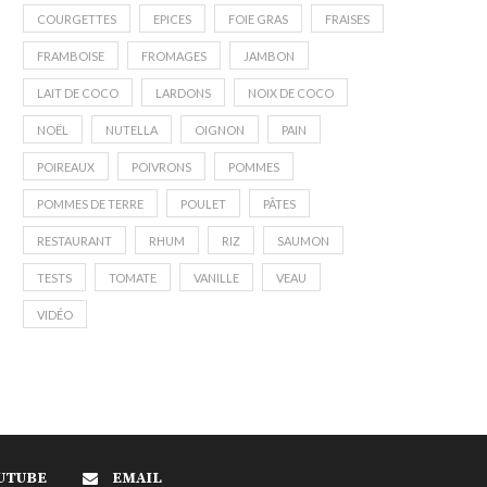
COURGETTES
EPICES
FOIE GRAS
FRAISES
FRAMBOISE
FROMAGES
JAMBON
LAIT DE COCO
LARDONS
NOIX DE COCO
NOËL
NUTELLA
OIGNON
PAIN
POIREAUX
POIVRONS
POMMES
POMMES DE TERRE
POULET
PÂTES
RESTAURANT
RHUM
RIZ
SAUMON
TESTS
TOMATE
VANILLE
VEAU
VIDÉO
UTUBE
EMAIL