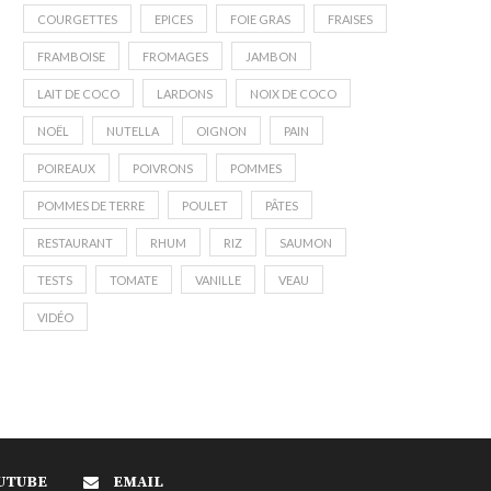
COURGETTES
EPICES
FOIE GRAS
FRAISES
FRAMBOISE
FROMAGES
JAMBON
LAIT DE COCO
LARDONS
NOIX DE COCO
NOËL
NUTELLA
OIGNON
PAIN
POIREAUX
POIVRONS
POMMES
POMMES DE TERRE
POULET
PÂTES
RESTAURANT
RHUM
RIZ
SAUMON
TESTS
TOMATE
VANILLE
VEAU
VIDÉO
UTUBE
EMAIL