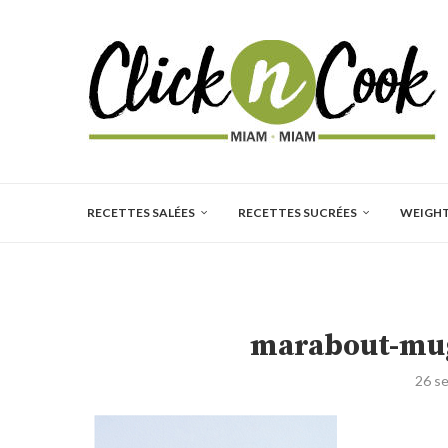
RECETTES SALÉES
RECETTES SUCRÉES
WEIGH
marabout-mug
26 s