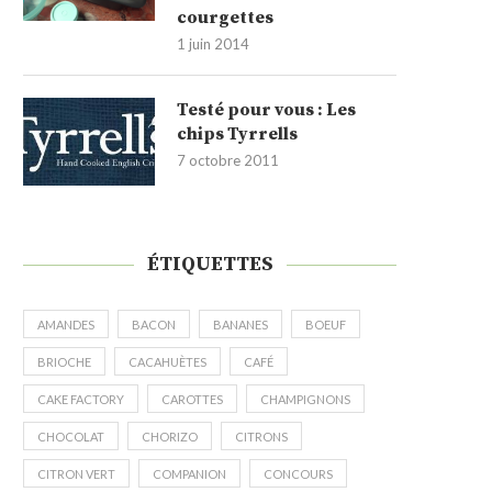
courgettes
1 juin 2014
Testé pour vous : Les
chips Tyrrells
7 octobre 2011
ÉTIQUETTES
AMANDES
BACON
BANANES
BOEUF
BRIOCHE
CACAHUÈTES
CAFÉ
CAKE FACTORY
CAROTTES
CHAMPIGNONS
CHOCOLAT
CHORIZO
CITRONS
CITRON VERT
COMPANION
CONCOURS