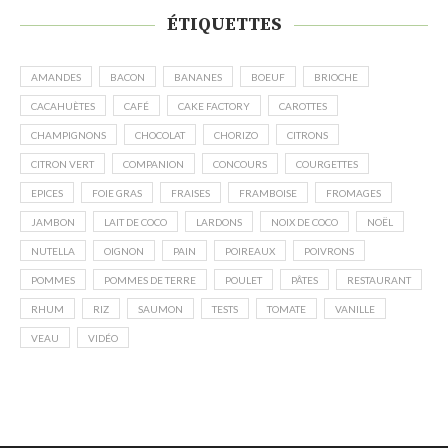
ÉTIQUETTES
AMANDES
BACON
BANANES
BOEUF
BRIOCHE
CACAHUÈTES
CAFÉ
CAKE FACTORY
CAROTTES
CHAMPIGNONS
CHOCOLAT
CHORIZO
CITRONS
CITRON VERT
COMPANION
CONCOURS
COURGETTES
EPICES
FOIE GRAS
FRAISES
FRAMBOISE
FROMAGES
JAMBON
LAIT DE COCO
LARDONS
NOIX DE COCO
NOËL
NUTELLA
OIGNON
PAIN
POIREAUX
POIVRONS
POMMES
POMMES DE TERRE
POULET
PÂTES
RESTAURANT
RHUM
RIZ
SAUMON
TESTS
TOMATE
VANILLE
VEAU
VIDÉO