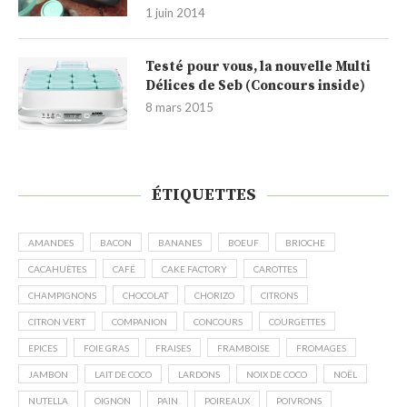
1 juin 2014
Testé pour vous, la nouvelle Multi
Délices de Seb (Concours inside)
8 mars 2015
ÉTIQUETTES
AMANDES
BACON
BANANES
BOEUF
BRIOCHE
CACAHUÈTES
CAFÉ
CAKE FACTORY
CAROTTES
CHAMPIGNONS
CHOCOLAT
CHORIZO
CITRONS
CITRON VERT
COMPANION
CONCOURS
COURGETTES
EPICES
FOIE GRAS
FRAISES
FRAMBOISE
FROMAGES
JAMBON
LAIT DE COCO
LARDONS
NOIX DE COCO
NOËL
NUTELLA
OIGNON
PAIN
POIREAUX
POIVRONS