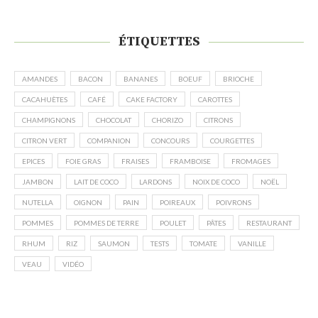
ÉTIQUETTES
AMANDES
BACON
BANANES
BOEUF
BRIOCHE
CACAHUÈTES
CAFÉ
CAKE FACTORY
CAROTTES
CHAMPIGNONS
CHOCOLAT
CHORIZO
CITRONS
CITRON VERT
COMPANION
CONCOURS
COURGETTES
EPICES
FOIE GRAS
FRAISES
FRAMBOISE
FROMAGES
JAMBON
LAIT DE COCO
LARDONS
NOIX DE COCO
NOËL
NUTELLA
OIGNON
PAIN
POIREAUX
POIVRONS
POMMES
POMMES DE TERRE
POULET
PÂTES
RESTAURANT
RHUM
RIZ
SAUMON
TESTS
TOMATE
VANILLE
VEAU
VIDÉO