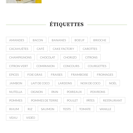
ÉTIQUETTES
AMANDES
BACON
BANANES
BOEUF
BRIOCHE
CACAHUÈTES
CAFÉ
CAKE FACTORY
CAROTTES
CHAMPIGNONS
CHOCOLAT
CHORIZO
CITRONS
CITRON VERT
COMPANION
CONCOURS
COURGETTES
EPICES
FOIE GRAS
FRAISES
FRAMBOISE
FROMAGES
JAMBON
LAIT DE COCO
LARDONS
NOIX DE COCO
NOËL
NUTELLA
OIGNON
PAIN
POIREAUX
POIVRONS
POMMES
POMMES DE TERRE
POULET
PÂTES
RESTAURANT
RHUM
RIZ
SAUMON
TESTS
TOMATE
VANILLE
VEAU
VIDÉO