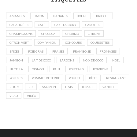
AMANDES
BACON
BANANES
BOEUF
BRIOCHE
CACAHUÈTES
CAFÉ
CAKE FACTORY
CAROTTES
CHAMPIGNONS
CHOCOLAT
CHORIZO
CITRONS
CITRON VERT
COMPANION
CONCOURS
COURGETTES
EPICES
FOIE GRAS
FRAISES
FRAMBOISE
FROMAGES
JAMBON
LAIT DE COCO
LARDONS
NOIX DE COCO
NOËL
NUTELLA
OIGNON
PAIN
POIREAUX
POIVRONS
POMMES
POMMES DE TERRE
POULET
PÂTES
RESTAURANT
RHUM
RIZ
SAUMON
TESTS
TOMATE
VANILLE
VEAU
VIDÉO