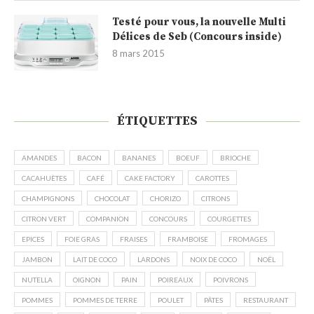
Testé pour vous, la nouvelle Multi
Délices de Seb (Concours inside)
8 mars 2015
ÉTIQUETTES
AMANDES
BACON
BANANES
BOEUF
BRIOCHE
CACAHUÈTES
CAFÉ
CAKE FACTORY
CAROTTES
CHAMPIGNONS
CHOCOLAT
CHORIZO
CITRONS
CITRON VERT
COMPANION
CONCOURS
COURGETTES
EPICES
FOIE GRAS
FRAISES
FRAMBOISE
FROMAGES
JAMBON
LAIT DE COCO
LARDONS
NOIX DE COCO
NOËL
NUTELLA
OIGNON
PAIN
POIREAUX
POIVRONS
POMMES
POMMES DE TERRE
POULET
PÂTES
RESTAURANT