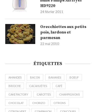
huile Philips Airfryer
HD9220
24 février 2011
Orecchiettes aux petits
pois, lardons et
parmesan
22 mai 2010
ÉTIQUETTES
AMANDES
BACON
BANANES
BOEUF
BRIOCHE
CACAHUÈTES
CAFÉ
CAKE FACTORY
CAROTTES
CHAMPIGNONS
CHOCOLAT
CHORIZO
CITRONS
CITRON VERT
COMPANION
CONCOURS