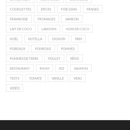
COURGETTES
EPICES
FOIE GRAS
FRAISES
FRAMBOISE
FROMAGES
JAMBON
LAIT DE COCO
LARDONS
NOIX DE COCO
NOËL
NUTELLA
OIGNON
PAIN
POIREAUX
POIVRONS
POMMES
POMMES DE TERRE
POULET
PÂTES
RESTAURANT
RHUM
RIZ
SAUMON
TESTS
TOMATE
VANILLE
VEAU
VIDÉO