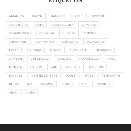
ÉTIQUETTES
AMANDES
BACON
BANANES
BOEUF
BRIOCHE
CACAHUÈTES
CAFÉ
CAKE FACTORY
CAROTTES
CHAMPIGNONS
CHOCOLAT
CHORIZO
CITRONS
CITRON VERT
COMPANION
CONCOURS
COURGETTES
EPICES
FOIE GRAS
FRAISES
FRAMBOISE
FROMAGES
JAMBON
LAIT DE COCO
LARDONS
NOIX DE COCO
NOËL
NUTELLA
OIGNON
PAIN
POIREAUX
POIVRONS
POMMES
POMMES DE TERRE
POULET
PÂTES
RESTAURANT
RHUM
RIZ
SAUMON
TESTS
TOMATE
VANILLE
VEAU
VIDÉO