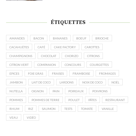
ÉTIQUETTES
AMANDES
BACON
BANANES
BOEUF
BRIOCHE
CACAHUÈTES
CAFÉ
CAKE FACTORY
CAROTTES
CHAMPIGNONS
CHOCOLAT
CHORIZO
CITRONS
CITRON VERT
COMPANION
CONCOURS
COURGETTES
EPICES
FOIE GRAS
FRAISES
FRAMBOISE
FROMAGES
JAMBON
LAIT DE COCO
LARDONS
NOIX DE COCO
NOËL
NUTELLA
OIGNON
PAIN
POIREAUX
POIVRONS
POMMES
POMMES DE TERRE
POULET
PÂTES
RESTAURANT
RHUM
RIZ
SAUMON
TESTS
TOMATE
VANILLE
VEAU
VIDÉO