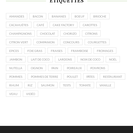
ÉTIQUETTES
AMANDES
BACON
BANANES
BOEUF
BRIOCHE
CACAHUÈTES
CAFÉ
CAKE FACTORY
CAROTTES
CHAMPIGNONS
CHOCOLAT
CHORIZO
CITRONS
CITRON VERT
COMPANION
CONCOURS
COURGETTES
EPICES
FOIE GRAS
FRAISES
FRAMBOISE
FROMAGES
JAMBON
LAIT DE COCO
LARDONS
NOIX DE COCO
NOËL
NUTELLA
OIGNON
PAIN
POIREAUX
POIVRONS
POMMES
POMMES DE TERRE
POULET
PÂTES
RESTAURANT
RHUM
RIZ
SAUMON
TESTS
TOMATE
VANILLE
VEAU
VIDÉO