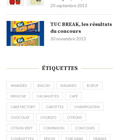
20 septembre 2013
TUC BREAK, les résultats
du concours
30 novembre 2013
ÉTIQUETTES
AMANDES
BACON
BANANES
BOEUF
BRIOCHE
CACAHUÈTES
CAFÉ
CAKE FACTORY
CAROTTES
CHAMPIGNONS
CHOCOLAT
CHORIZO
CITRONS
CITRON VERT
COMPANION
CONCOURS
COURGETTES
EPICES
FOIE GRAS
FRAISES