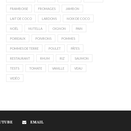
FRAMBOISE
FROMAGES
JAMBON
LAIT DE COCO
LARDONS
NOIX DE COCO
NOËL
NUTELLA
OIGNON
PAIN
POIREAUX
POIVRONS
POMMES
POMMES DE TERRE
POULET
PÂTES
RESTAURANT
RHUM
RIZ
SAUMON
TESTS
TOMATE
VANILLE
VEAU
VIDÉO
UTUBE
EMAIL