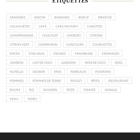
ÉTIQUETTES
AMANDES
BACON
BANANES
BOEUF
BRIOCHE
CACAHUÈTES
CAFÉ
CAKE FACTORY
CAROTTES
CHAMPIGNONS
CHOCOLAT
CHORIZO
CITRONS
CITRON VERT
COMPANION
CONCOURS
COURGETTES
EPICES
FOIE GRAS
FRAISES
FRAMBOISE
FROMAGES
JAMBON
LAIT DE COCO
LARDONS
NOIX DE COCO
NOËL
NUTELLA
OIGNON
PAIN
POIREAUX
POIVRONS
POMMES
POMMES DE TERRE
POULET
PÂTES
RESTAURANT
RHUM
RIZ
SAUMON
TESTS
TOMATE
VANILLE
VEAU
VIDÉO