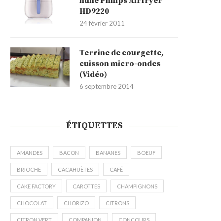
huile Philips Airfryer
HD9220
24 février 2011
Terrine de courgette,
cuisson micro-ondes
(Vidéo)
6 septembre 2014
ÉTIQUETTES
AMANDES
BACON
BANANES
BOEUF
BRIOCHE
CACAHUÈTES
CAFÉ
CAKE FACTORY
CAROTTES
CHAMPIGNONS
CHOCOLAT
CHORIZO
CITRONS
CITRON VERT
COMPANION
CONCOURS