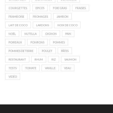
COURGETTES
EPICES
FOIE GRAS
FRAISES
FRAMBOISE
FROMAGES
JAMBON
LAIT DE COCO
LARDONS
NOIX DE COCO
NOËL
NUTELLA
OIGNON
PAIN
POIREAUX
POIVRONS
POMMES
POMMES DE TERRE
POULET
PÂTES
RESTAURANT
RHUM
RIZ
SAUMON
TESTS
TOMATE
VANILLE
VEAU
VIDÉO