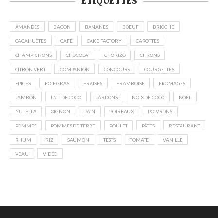
ÉTIQUETTES
AMANDES
BACON
BANANES
BOEUF
BRIOCHE
CACAHUÈTES
CAFÉ
CAKE FACTORY
CAROTTES
CHAMPIGNONS
CHOCOLAT
CHORIZO
CITRONS
CITRON VERT
COMPANION
CONCOURS
COURGETTES
EPICES
FOIE GRAS
FRAISES
FRAMBOISE
FROMAGES
JAMBON
LAIT DE COCO
LARDONS
NOIX DE COCO
NOËL
NUTELLA
OIGNON
PAIN
POIREAUX
POIVRONS
POMMES
POMMES DE TERRE
POULET
PÂTES
RESTAURANT
RHUM
RIZ
SAUMON
TESTS
TOMATE
VANILLE
VEAU
VIDÉO