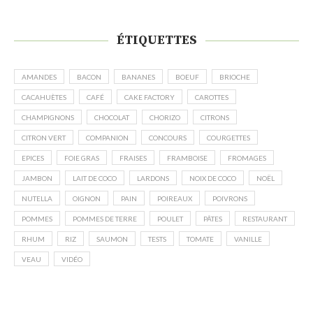
ÉTIQUETTES
AMANDES
BACON
BANANES
BOEUF
BRIOCHE
CACAHUÈTES
CAFÉ
CAKE FACTORY
CAROTTES
CHAMPIGNONS
CHOCOLAT
CHORIZO
CITRONS
CITRON VERT
COMPANION
CONCOURS
COURGETTES
EPICES
FOIE GRAS
FRAISES
FRAMBOISE
FROMAGES
JAMBON
LAIT DE COCO
LARDONS
NOIX DE COCO
NOËL
NUTELLA
OIGNON
PAIN
POIREAUX
POIVRONS
POMMES
POMMES DE TERRE
POULET
PÂTES
RESTAURANT
RHUM
RIZ
SAUMON
TESTS
TOMATE
VANILLE
VEAU
VIDÉO