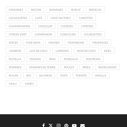
AMANDES
BACON
BANANES
BOEUF
BRIOCHE
CACAHUÈTES
CAFÉ
CAKE FACTORY
CAROTTES
CHAMPIGNONS
CHOCOLAT
CHORIZO
CITRONS
CITRON VERT
COMPANION
CONCOURS
COURGETTES
EPICES
FOIE GRAS
FRAISES
FRAMBOISE
FROMAGES
JAMBON
LAIT DE COCO
LARDONS
NOIX DE COCO
NOËL
NUTELLA
OIGNON
PAIN
POIREAUX
POIVRONS
POMMES
POMMES DE TERRE
POULET
PÂTES
RESTAURANT
RHUM
RIZ
SAUMON
TESTS
TOMATE
VANILLE
VEAU
VIDÉO