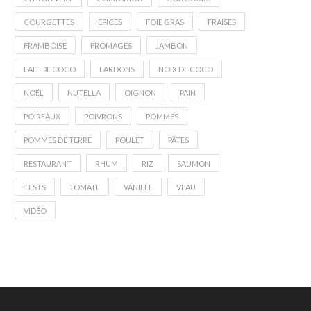
COURGETTES
EPICES
FOIE GRAS
FRAISES
FRAMBOISE
FROMAGES
JAMBON
LAIT DE COCO
LARDONS
NOIX DE COCO
NOËL
NUTELLA
OIGNON
PAIN
POIREAUX
POIVRONS
POMMES
POMMES DE TERRE
POULET
PÂTES
RESTAURANT
RHUM
RIZ
SAUMON
TESTS
TOMATE
VANILLE
VEAU
VIDÉO