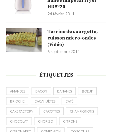
huile Philips Airfryer
HD9220
24 février 2011
Terrine de courgette,
cuisson micro-ondes
(Vidéo)
6 septembre 2014
ÉTIQUETTES
AMANDES
BACON
BANANES
BOEUF
BRIOCHE
CACAHUÈTES
CAFÉ
CAKE FACTORY
CAROTTES
CHAMPIGNONS
CHOCOLAT
CHORIZO
CITRONS
CITRON VERT
COMPANION
CONCOURS