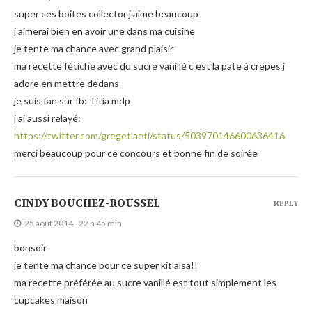
super ces boites collector j aime beaucoup
j aimerai bien en avoir une dans ma cuisine
je tente ma chance avec grand plaisir
ma recette fétiche avec du sucre vanillé c est la pate à crepes j
adore en mettre dedans
je suis fan sur fb: Titia mdp
j ai aussi relayé:
https://twitter.com/gregetlaeti/status/503970146600636416
merci beaucoup pour ce concours et bonne fin de soirée
CINDY BOUCHEZ-ROUSSEL
REPLY
25 août 2014 - 22 h 45 min
bonsoir
je tente ma chance pour ce super kit alsa!!
ma recette préférée au sucre vanillé est tout simplement les
cupcakes maison