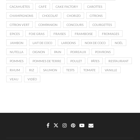
CACAHUÈTES
CAFÉ
CAKE FACTORY
CAROTTES
CHAMPIGNONS
CHOCOLAT
CHORIZO
CITRONS
CITRON VERT
COMPANION
CONCOURS
COURGETTES
EPICES
FOIE GRAS
FRAISES
FRAMBOISE
FROMAGES
JAMBON
LAIT DE COCO
LARDONS
NOIX DE COCO
NOËL
NUTELLA
OIGNON
PAIN
POIREAUX
POIVRONS
POMMES
POMMES DE TERRE
POULET
PÂTES
RESTAURANT
RHUM
RIZ
SAUMON
TESTS
TOMATE
VANILLE
VEAU
VIDÉO