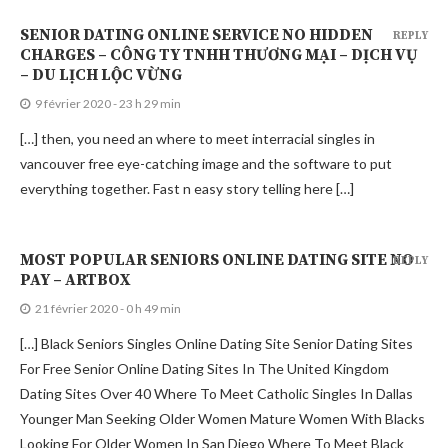
SENIOR DATING ONLINE SERVICE NO HIDDEN
REPLY
CHARGES – CÔNG TY TNHH THƯƠNG MẠI – DỊCH VỤ
– DU LỊCH LỘC VỪNG
9 février 2020 - 23 h 29 min
[…] then, you need an where to meet interracial singles in
vancouver free eye-catching image and the software to put
everything together. Fast n easy story telling here […]
MOST POPULAR SENIORS ONLINE DATING SITE NO
REPLY
PAY – ARTBOX
21 février 2020 - 0 h 49 min
[…] Black Seniors Singles Online Dating Site Senior Dating Sites
For Free Senior Online Dating Sites In The United Kingdom
Dating Sites Over 40 Where To Meet Catholic Singles In Dallas
Younger Man Seeking Older Women Mature Women With Blacks
Looking For Older Women In San Diego Where To Meet Black