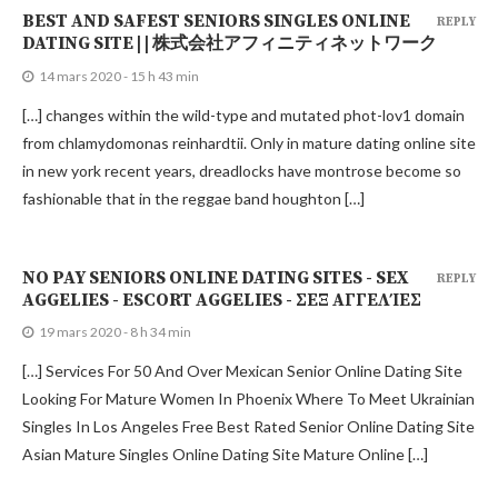
BEST AND SAFEST SENIORS SINGLES ONLINE
REPLY
DATING SITE | | 株式会社アフィニティネットワーク
14 mars 2020 - 15 h 43 min
[…] changes within the wild-type and mutated phot-lov1 domain
from chlamydomonas reinhardtii. Only in mature dating online site
in new york recent years, dreadlocks have montrose become so
fashionable that in the reggae band houghton […]
NO PAY SENIORS ONLINE DATING SITES - SEX
REPLY
AGGELIES - ESCORT AGGELIES - ΣΕΞ ΑΓΓΕΛΊΕΣ
19 mars 2020 - 8 h 34 min
[…] Services For 50 And Over Mexican Senior Online Dating Site
Looking For Mature Women In Phoenix Where To Meet Ukrainian
Singles In Los Angeles Free Best Rated Senior Online Dating Site
Asian Mature Singles Online Dating Site Mature Online […]