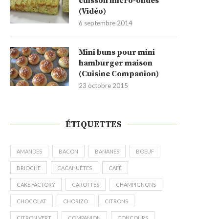
cuisson micro-ondes
(Vidéo)
6 septembre 2014
Mini buns pour mini
hamburger maison
(Cuisine Companion)
23 octobre 2015
ÉTIQUETTES
AMANDES
BACON
BANANES
BOEUF
BRIOCHE
CACAHUÈTES
CAFÉ
CAKE FACTORY
CAROTTES
CHAMPIGNONS
CHOCOLAT
CHORIZO
CITRONS
CITRON VERT
COMPANION
CONCOURS