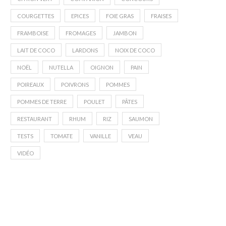
COURGETTES
EPICES
FOIE GRAS
FRAISES
FRAMBOISE
FROMAGES
JAMBON
LAIT DE COCO
LARDONS
NOIX DE COCO
NOËL
NUTELLA
OIGNON
PAIN
POIREAUX
POIVRONS
POMMES
POMMES DE TERRE
POULET
PÂTES
RESTAURANT
RHUM
RIZ
SAUMON
TESTS
TOMATE
VANILLE
VEAU
VIDÉO