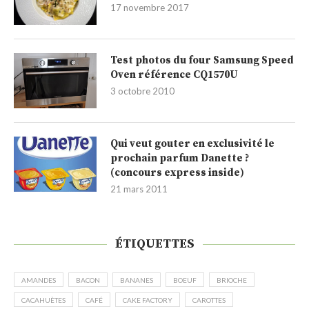
17 novembre 2017
Test photos du four Samsung Speed
Oven référence CQ1570U
3 octobre 2010
Qui veut gouter en exclusivité le
prochain parfum Danette ?
(concours express inside)
21 mars 2011
ÉTIQUETTES
AMANDES
BACON
BANANES
BOEUF
BRIOCHE
CACAHUÈTES
CAFÉ
CAKE FACTORY
CAROTTES