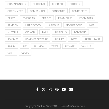
CHAMPIGNONS
CHOCOLAT
CHORIZO
CITRONS
CITRON VERT
COMPANION
CONCOURS
COURGETTES
EPICES
FOIE GRAS
FRAISES
FRAMBOISE
FROMAGES
JAMBON
LAIT DE COCO
LARDONS
NOIX DE COCO
NOËL
NUTELLA
OIGNON
PAIN
POIREAUX
POIVRONS
POMMES
POMMES DE TERRE
POULET
PÂTES
RESTAURANT
RHUM
RIZ
SAUMON
TESTS
TOMATE
VANILLE
VEAU
VIDÉO
Copyright Click n' Cook 2017 - Tous droits réservés